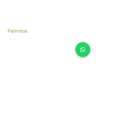
Localização
Palmitos
Avenida Brasil, 1266
Junto ao Centro Clínico
Neolmagem
Centro - Palmitos /SC
São Carlos
Rua Monteiro Lobato, 640
Junto a Clínica Krindges
Centro - São Carlos /SC
Águas de Chapecó
Avenida Joinville, 625
Centro -
Águas de Chapecó /SC
Contato