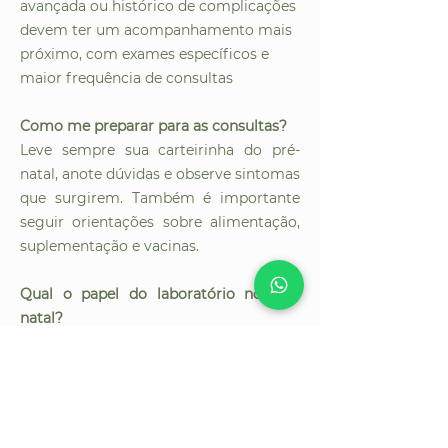
avançada ou histórico de complicações
devem ter um acompanhamento mais
próximo, com exames específicos e
maior frequência de consultas
Como me preparar para as consultas?
Leve sempre sua carteirinha do pré-
natal, anote dúvidas e observe sintomas
que surgirem. Também é importante
seguir orientações sobre alimentação,
suplementação e vacinas.
Qual o papel do laboratório no pré-
natal?
O laboratório é essencial para realizar
os exames que ajudam a monitorar a
saúde da gestante e do bebê. Manter os
exames em dia é parte fundamental de
um pré-natal completo.